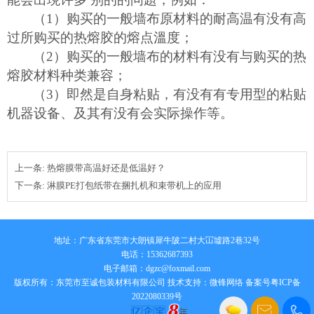
（
1）购买的一般墙布原材料的耐高温有没有高
过所购买的热熔胶的熔点溫度；
（
2）购买的一般墙布的材料有没有与购买的热
熔胶材料种类兼容；
（
3）即然是自身粘贴，有没有有专用型的粘贴
机器设备、及其有没有会实际操作等。
上一条:
热熔膜带高温好还是低温好？
下一条:
淋膜PE打包纸带在捆扎机和束带机上的应用
地址：广东省东莞市大朗镇犀牛陂二村大冚墟路2巷32号
电话：15362687393
电子邮箱：
dgzc@foxmail.com
版权所有：东莞市至诚包装材料有限公司 技术支持：
微锋网络
备案号粤ICP备
2022080339号