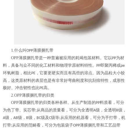
1.
什么叫
薄膜捆扎带
OPP
OPP
薄膜捆扎带是一种普遍被应用的耗竭包装材料。它以
为材
PP
料，具备与众不同的化工材料和物理学原材料特性。
即聚丙稀或
PP
pe
环氧树脂，相比
，它要更硬实而且有高些的溶点。因为晶粒大小较
PE
高，这类原材料的表层也是有非常好弯曲刚度和抗刮痕特性，成形性
极好、冲击韧性也比
高。
PE
2.OPP
薄膜捆扎带的归类
OPP
薄膜捆扎带的归类各种各样。从生产制造的
料质看，可分
PP
为色丁带、实芯带
从商品的质量看，可分为全透明
级，全透明
级，
;
A
B
级，
级，
级，
级及
级等
从应用的机器看，可分为手打带，机
A
AB
B
BC
C
;
打带
从应用的范畴看，可分为包装袋子
薄膜捆扎带和工艺品带
;
OPP