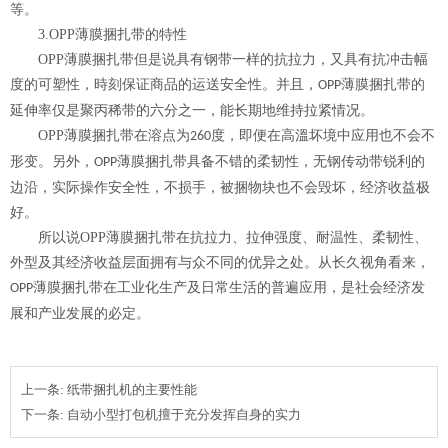
等。
3.OPP
薄膜捆扎带的特性
OPP
薄膜捆扎带但是说具有钢带一样的抗拉力，又具有抗冲击幅
度的可塑性，時刻保证商品的运送安全性。并且，
薄膜捆扎带的
OPP
延伸率仅是聚丙稀带的六分之一，能长期地维持拉紧情况。
OPP
薄膜捆扎带在溶点为
度，即便在高溫坏境中应用也不会不
260
形变。另外，
薄膜捆扎带具备不错的柔韧性，无钢传动带锐利的
OPP
边沿，实际操作安全性，不损手，被捆物块也不会毁坏，经济收益极
好。
所以说
OPP
薄膜捆扎带在抗拉力、拉伸强度、耐温性、柔韧性、
外型及其经济收益层面拥有与众不同的优异之处。从长久视角看来，
薄膜捆扎带在工业化生产及日常生活的普遍应用，是社会经济发
OPP
展和产业发展的必定。
上一条:
纸带捆扎机的主要性能
下一条:
自动小型打包机擅于充分发挥自身的实力